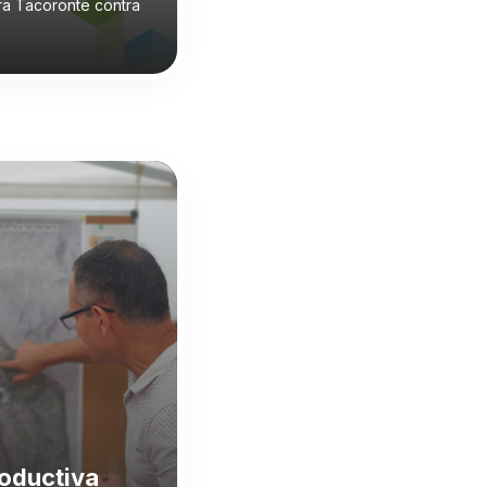
ara Tacoronte contra
roductiva