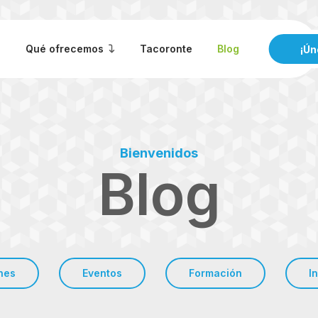
s
Qué ofrecemos
Tacoronte
Blog
¡Ún
Bienvenidos
Blog
nes
Eventos
Formación
I