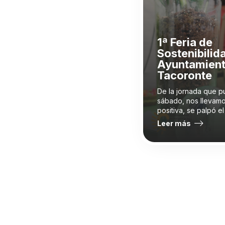
1ª Feria de
Sostenibilid
Ayuntamient
Tacoronte
De la jornada que p
sábado, nos llevamo
positiva, se palpó el
Leer más