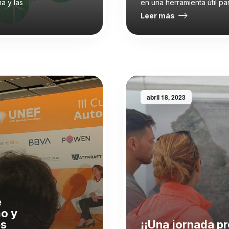
a y las
en una herramienta útil p
Leer más
abril 18, 2023
e
o y
s
¡¡Una jornada p