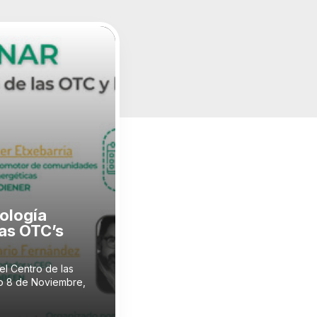
ología
las OTC’s
l Centro de las
do 8 de Noviembre,