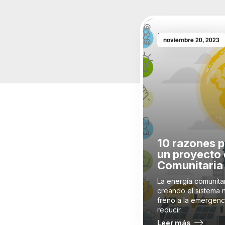
noviembre 20, 2023
10 razones p
un proyecto 
Comunitaria
La energía comunitar
creando el sistema 
freno a la emergenci
reducir
Leer más