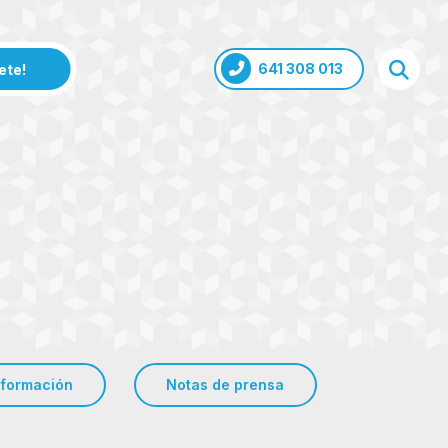
641 308 013
ete!
nformación
Notas de prensa