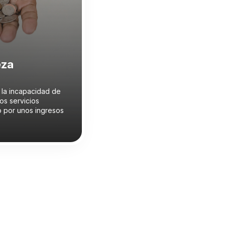
eza
 la incapacidad de
os servicios
o por unos ingresos