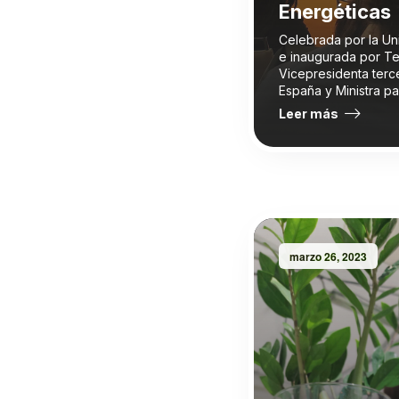
Energéticas
Celebrada por la Un
e inaugurada por Te
Vicepresidenta terc
España y Ministra pa
Leer más
marzo 26, 2023