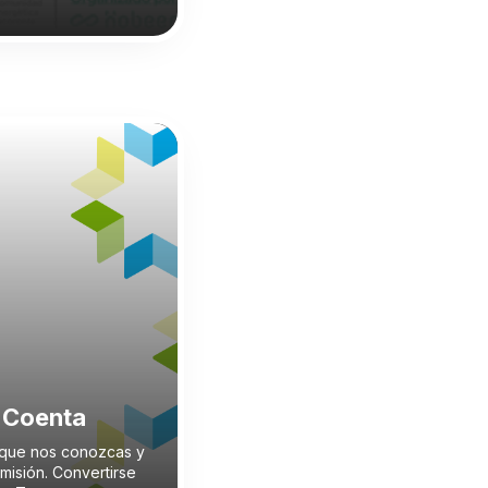
 Coenta
que nos conozcas y
misión. Convertirse