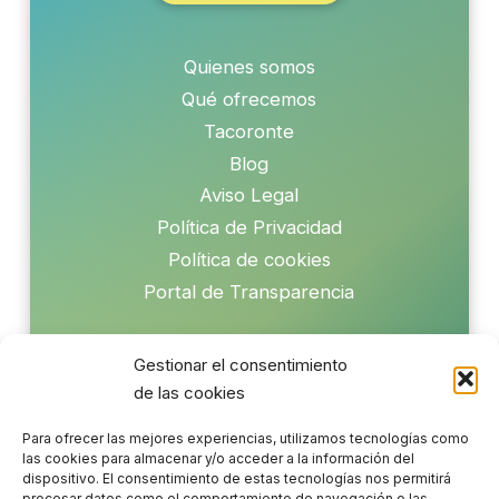
Quienes somos
Qué ofrecemos
Tacoronte
Blog
Aviso Legal
Política de Privacidad
Política de cookies
Portal de Transparencia
Gestionar el consentimiento
de las cookies
Para ofrecer las mejores experiencias, utilizamos tecnologías como
Coenta apoya los Objetivos de Desarrollo Sostenible
las cookies para almacenar y/o acceder a la información del
dispositivo. El consentimiento de estas tecnologías nos permitirá
procesar datos como el comportamiento de navegación o las